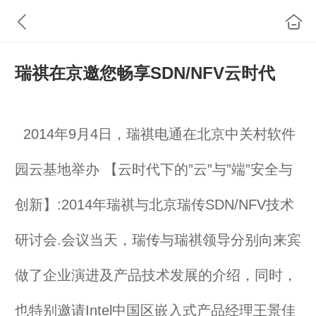
瑞祺在京邀您畅享SDN/NFV云时代
2014
年
9
月
4
日，瑞祺电通在北京中关村软件
园云基地举办 【云时代下的”云”与”端”安全与
创新】
:2014
年瑞祺与北京瑞传
SDN/NFV
技术
研讨会
.
会议当天，瑞传与瑞祺领导分别向来宾
做了企业演进及产品技术发展的介绍，同时，
也特别邀请
Intel
中国区嵌入式产品经理王景佳