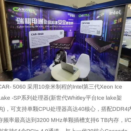
CAR- 5060 采用10奈米制程的Intel第三代Xeon Ice
Lake -SP系列处理器(新世代Whitley平台Ice lake架
构)，可支持单颗CPU处理器高达40核心，搭配DDR4
存频率最高达到3200 MHz单颗插槽支持6 TB内存，I/